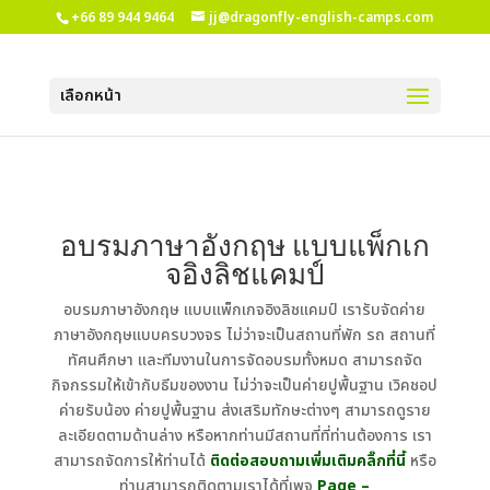
+66 89 944 9464
jj@dragonfly-english-camps.com
เลือกหน้า
อบรมภาษาอังกฤษ แบบแพ็กเก
จอิงลิชแคมป์
อบรมภาษาอังกฤษ แบบแพ็กเกจอิงลิชแคมป์ เรารับจัดค่าย
ภาษาอังกฤษแบบครบวงจร ไม่ว่าจะเป็นสถานที่พัก รถ สถานที่
ทัศนศึกษา และทีมงานในการจัดอบรมทั้งหมด สามารถจัด
กิจกรรมให้เข้ากับธีมของงาน ไม่ว่าจะเป็นค่ายปูพื้นฐาน เวิคชอป
ค่ายรับน้อง ค่ายปูพื้นฐาน ส่งเสริมทักษะต่างๆ สามารถดูราย
ละเอียดตามด้านล่าง หรือหากท่านมีสถานที่ที่ท่านต้องการ เรา
สามารถจัดการให้ท่านได้
ติดต่อสอบถามเพิ่มเติมคลิ๊กที่นี้
หรือ
ท่านสามารถติดตามเราได้ที่เพจ
Page –